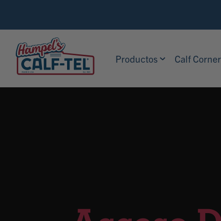
Skip
Search
to
Calf-
content
Tel
Productos
Calf Corne