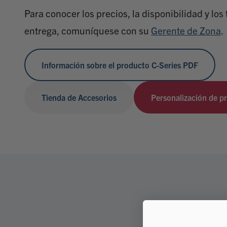
Para conocer los precios, la disponibilidad y los
entrega, comuníquese con su
Gerente de Zona
.
Información sobre el producto C-Series PDF
Tienda de Accesorios
Personalización de p