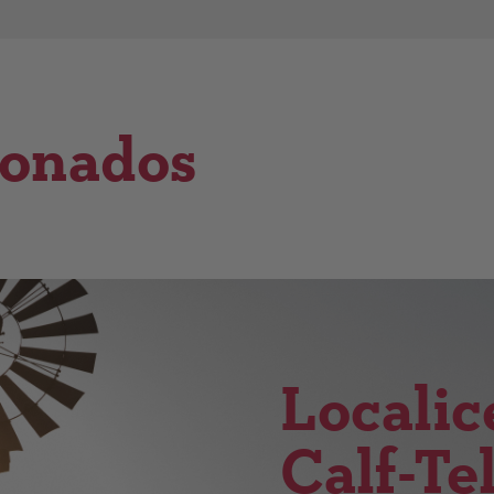
ionados
Localic
Calf-Te