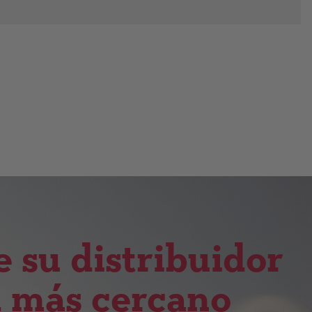
e su distribuidor
l más cercano