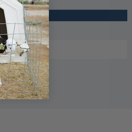
28.5″
72.39 cm
44″
111.76 cm
24 lbs.
11 kg.