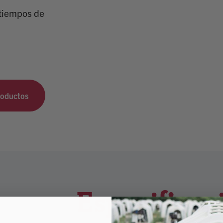
 tiempos de
roductos
Especificac