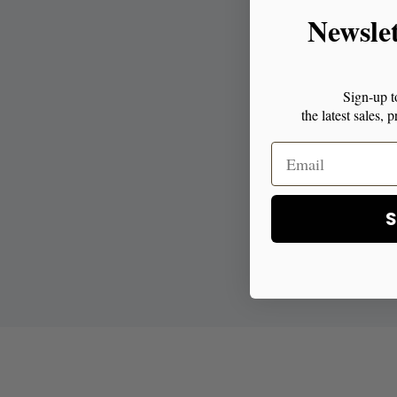
Newsle
Sign-up t
the latest sales,
S