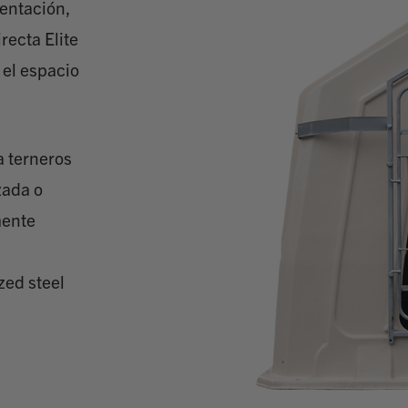
mentación,
recta Elite
 el espacio
a terneros
zada o
mente
zed steel