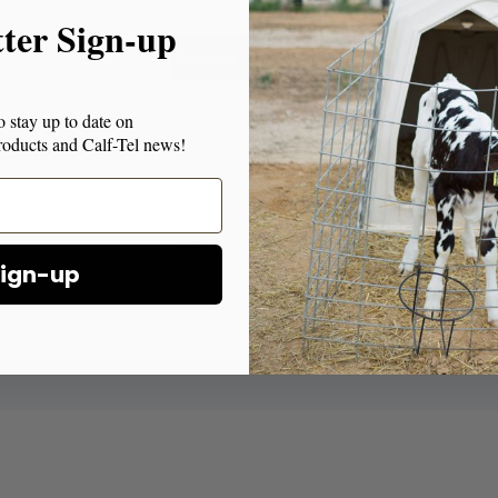
tter Sign-up
Medidas
Ancho
o stay up to date on
 products and Calf-Tel news!
Alto
Peso
ign-up