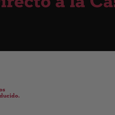
recto a la Ca
os
educido.