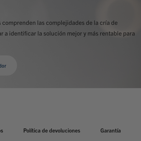
s comprenden las complejidades de la cría de
a identificar la solución mejor y más rentable para
dor
os
Política de devoluciones
Garantía