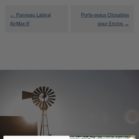
Navigation
← Panneau Latéral
Porte-seaux Clipsables
de
AirMax 8′
pour Enclos →
l’article