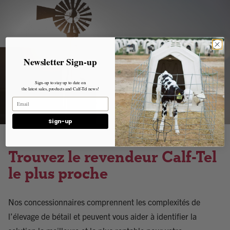
Newsletter Sign-up
Sign-up to stay up to date on
the latest sales, products and Calf-Tel news!
Sign-up
Trouvez le revendeur Calf-Tel
le plus proche
Nos concessionnaires comprennent les complexités de
l’élevage de bétail et peuvent vous aider à identifier la