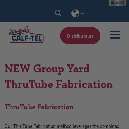
Skip
Search
to
Calf-
content
Tel
Distributeurs
NEW Group Yard
ThruTube Fabrication
ThruTube Fabrication
Our ThruTube Fabrication method leverages the combined