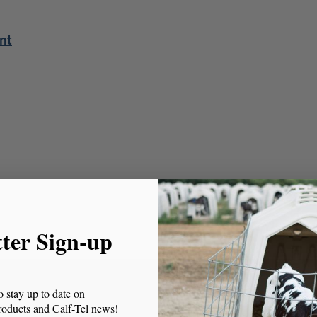
nt
tter Sign-up
o stay up to date on
 products and Calf-Tel news!