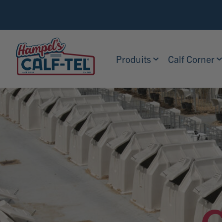
Skip
Search
to
Calf-
content
Tel
Produits
Calf Corner