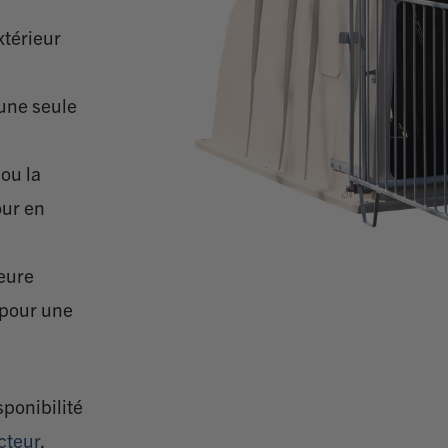
xtérieur
’une seule
 ou la
our en
ieure
 pour une
sponibilité
cteur
.