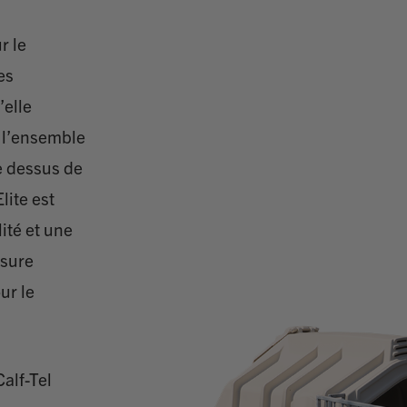
r le
es
’elle
r l’ensemble
le dessus de
lite est
ité et une
usure
ur le
alf-Tel