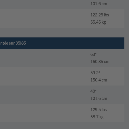
101.6 cm
122.25 lbs
55.45 kg
ontée sur 35|85
63″
160.35 cm
59.2″
150.4 cm
40″
101.6 cm
129.5 lbs
58.7 kg