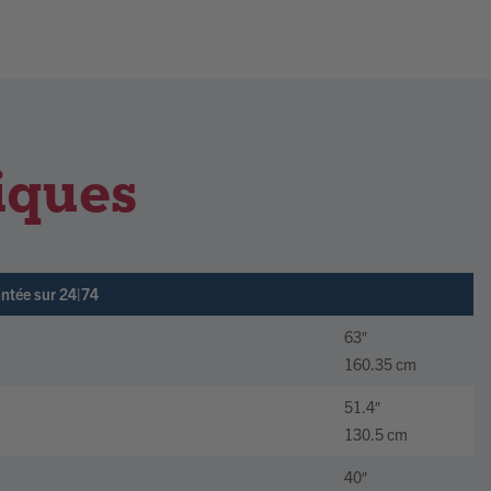
iques
ontée sur 24|74
63″
160.35 cm
51.4″
130.5 cm
40″