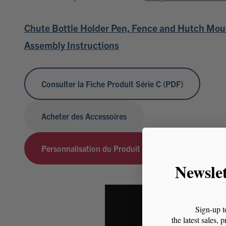
Chute Bottle Holder Pen, Fence and Hutch Mou
Assembly Instructions
Consulter la Fiche Produit Série C (PDF)
Acheter des Accessoires
Personnalisation du Produit
Newsle
Sign-up t
the latest sales,