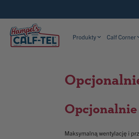
Skip
Search
to
Calf-
content
Tel
Produkty
Calf Corner
Opcjonalnie
Opcjonalnie 
Maksymalną wentylację i prz