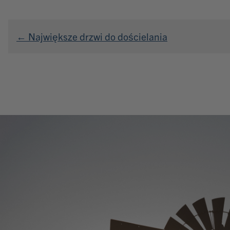
Nawigacja
← Największe drzwi do dościelania
wpisu