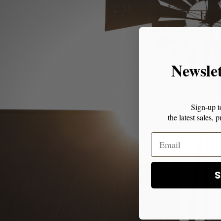
Newsle
Sign-up t
the latest sales,
S