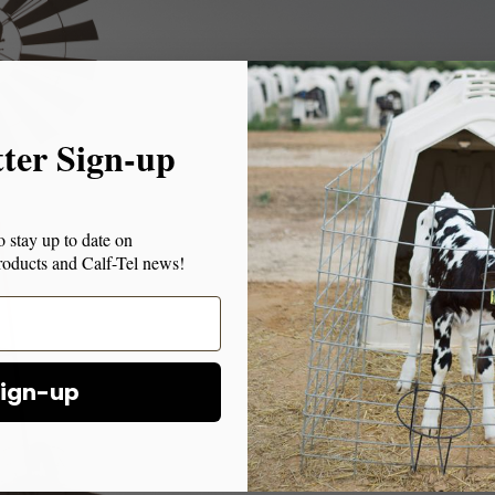
tter Sign-up
o stay up to date on
 products and Calf-Tel news!
ign-up