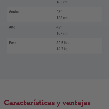
183 cm
Ancho
48″
122 cm
Alto
42″
107 cm
Peso
32.5 lbs.
14.7 kg.
Características y ventajas