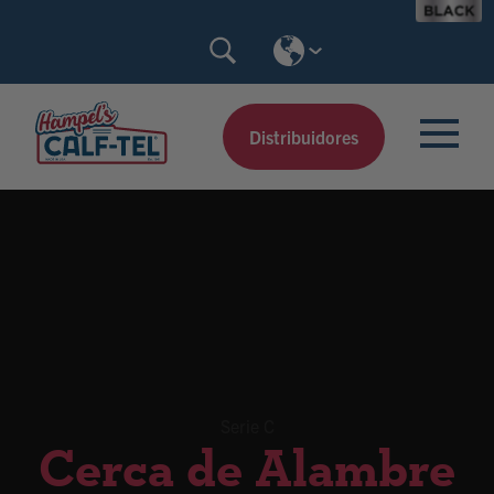
Skip
Search
to
Calf-
content
Tel
Distribuidores
Serie C
Cerca de Alambre