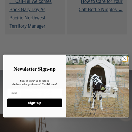
← Calf-Tel Welcomes
How to Care for Your
wpisu
Back Gary Day As
Calf Bottle Nipples →
Pacific Northwest
Territory Manager
Newsletter Sign-up
Sign-up to stay up to date on
the latest sales, products and Calf-Tel news!
Sign-up