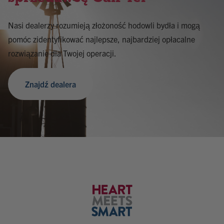
Nasi dealerzy rozumieją złożoność hodowli bydła i mogą
pomóc zidentyfikować najlepsze, najbardziej opłacalne
rozwiązanie dla Twojej operacji.
Znajdź dealera