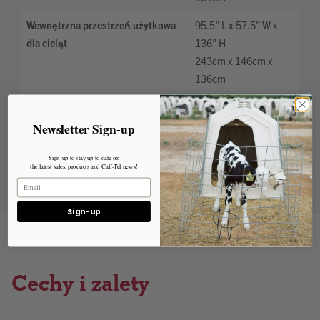
Wewnętrzna przestrzeń użytkowa
95.5” L x 57.5” W x
dla cieląt
136” H
243cm x 146cm x
136cm
Waga
95 lbs.
43 kg.
Newsletter Sign-up
Sign-up to stay up to date on
the latest sales, products and Calf-Tel news!
Sign-up
Cechy i zalety