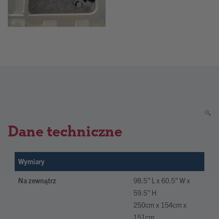
Dane techniczne
Wymiary
Na zewnątrz
98.5” L x 60.5” W x
59.5” H
250cm x 154cm x
151cm